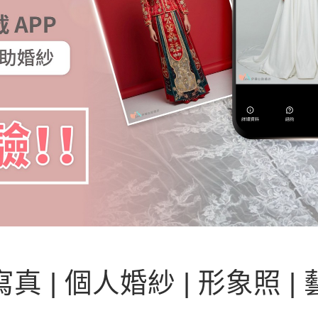
真 | 個人婚紗 | 形象照 |