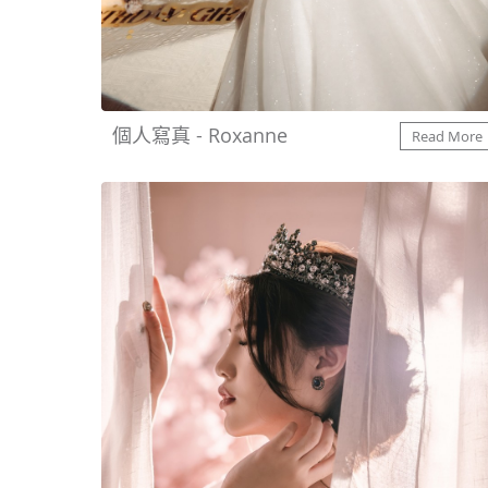
個人寫真 - Roxanne
Read More