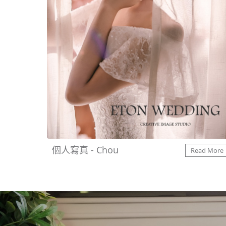
個人寫真 - Chou
Read More