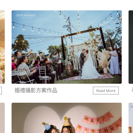
婚禮攝影方案作品
Read More