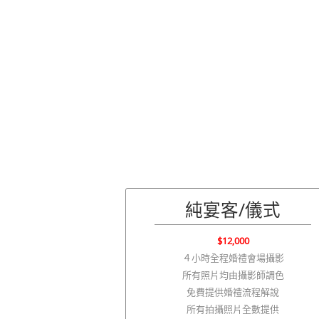
純宴客/儀式
$12,000
４小時全程婚禮會場攝影
所有照片均由攝影師調色
免費提供婚禮流程解說
所有拍攝照片全數提供