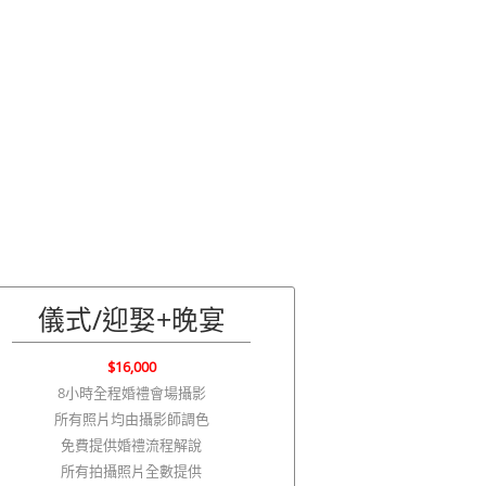
儀式/迎娶+晚宴
$16,000
8小時全程婚禮會場攝影
所有照片均由攝影師調色
免費提供婚禮流程解說
所有拍攝照片全數提供