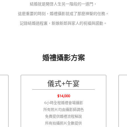
結婚就是開啓人生另一階段的一道門，
這麽重要的時刻，婚禮攝影就成了那麽神聖的任務。
記錄結婚過程裏，新娘新郎與家人的祝福與感動。
婚禮攝影方案
儀式+午宴
$14,000
6小時全程婚禮會場攝影
所有照片均由攝影師調色
免費提供婚禮流程解說
所有拍攝照片全數提供